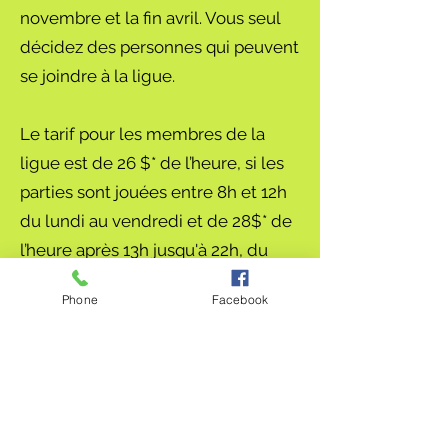
novembre et la fin avril. Vous seul
décidez des personnes qui peuvent
se joindre à la ligue.
Le tarif pour les membres de la
ligue est de 26 $* de l’heure, si les
parties sont jouées entre 8h et 12h
du lundi au vendredi et de 28$* de
l’heure après 13h jusqu'à 22h, du
lundi au dimanche (le tarif habituel
Phone
Facebook
est de 33$*).
*
taxes incluses
Pour plus d’information :
418 576-
1936