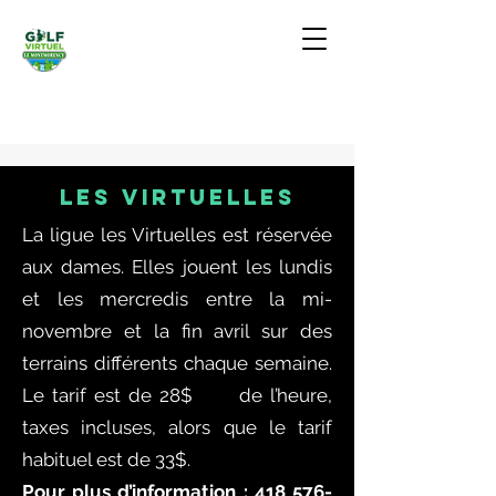
LES VIRTUELLES
La ligue les Virtuelles est réservée
aux dames. Elles jouent les lundis
et les mercredis entre la mi-
novembre et la fin avril sur des
terrains différents chaque semaine.
Le tarif est de 28$ de l’heure,
taxes incluses, alors que le tarif
habituel est de 33$.
Pour plus d’information :
418 576-